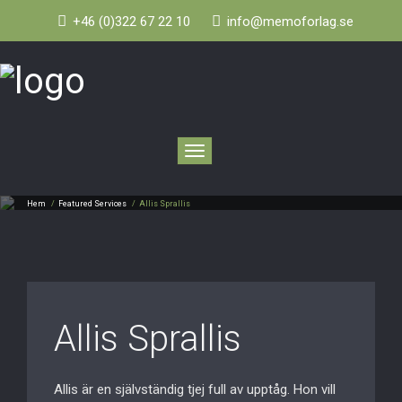
+46 (0)322 67 22 10
info@memoforlag.se
Toggle
navigation
Hem
/
Featured Services
/
Allis Sprallis
Allis Sprallis
Allis är en självständig tjej full av upptåg. Hon vill