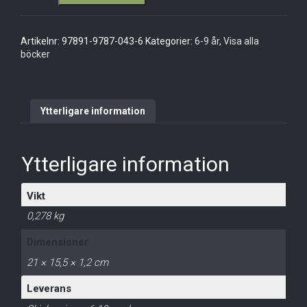
-
Fallet
med
Artikelnr:
97891-9787-043-6
Kategorier:
6-9 år
,
Visa alla
den
böcker
försvunna
flaggan
mängd
Ytterligare information
Ytterligare information
Vikt
0,278 kg
Dimensioner
21 × 15,5 × 1,2 cm
Leverans