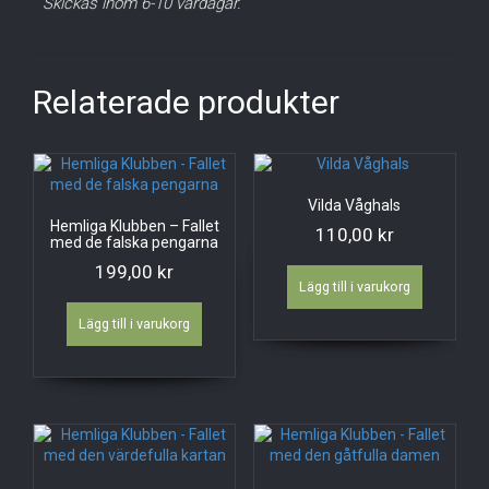
Skickas inom 6-10 vardagar.
Relaterade produkter
Vilda Våghals
Hemliga Klubben – Fallet
110,00
kr
med de falska pengarna
199,00
kr
Lägg till i varukorg
Lägg till i varukorg