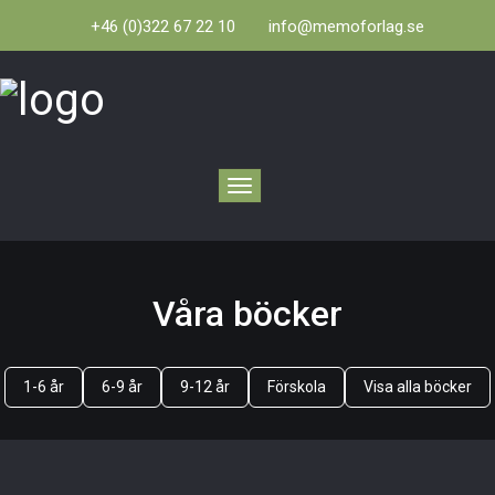
+46 (0)322 67 22 10
info@memoforlag.se
Toggle
navigation
Våra böcker
1-6 år
6-9 år
9-12 år
Förskola
Visa alla böcker