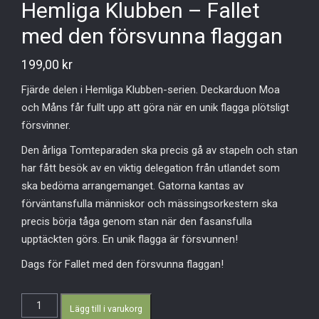
Hemliga Klubben – Fallet
med den försvunna flaggan
199,00
kr
Fjärde delen i Hemliga Klubben-serien. Deckarduon Moa
och Måns får fullt upp att göra när en unik flagga plötsligt
försvinner.
Den årliga Tomteparaden ska precis gå av stapeln och stan
har fått besök av en viktig delegation från utlandet som
ska bedöma arrangemanget. Gatorna kantas av
förväntansfulla människor och mässingsorkestern ska
precis börja tåga genom stan när den fasansfulla
upptäckten görs. En unik flagga är försvunnen!
Dags för Fallet med den försvunna flaggan!
Hemliga
Lägg till i varukorg
Klubben