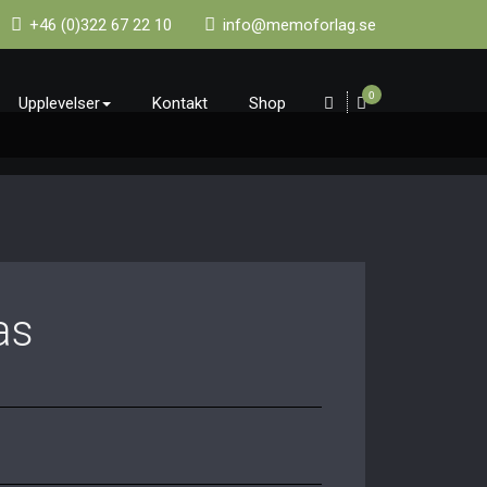
+46 (0)322 67 22 10
info@memoforlag.se
0
Upplevelser
Kontakt
Shop
as