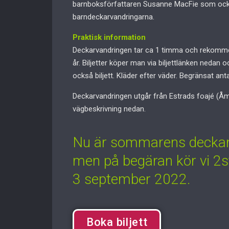
barnboksförfattaren Susanne MacFie som också
barndeckarvandringarna.
Praktisk information
Deckarvandringen tar ca 1 timma och rekommend
år. Biljetter köper man via biljettlänken neda
också biljett. Kläder efter väder. Begränsat anta
Deckarvandringen utgår från Estrads foajé (Å
vägbeskrivning nedan.
Nu är sommarens deckar
men på begäran kör vi 2s
3 september 2022.
Boka biljett