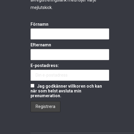
avregistreringslänk medföljer varje
mejlutskick.
Förnamn
Efternamn
E-postadress:
Jag godkänner villkoren och kan
när som helst avsluta min
prenumeration.