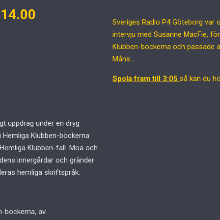
 14.00
Sveriges Radio P4 Göteborg var o
intervju med Susanne MacFie, för
Klubben-böckerna och passade ä
Måns…
Spola fram till 3:05
så kan du hö
t uppdrag under en dryg
 i Hemliga Klubben-böckerna
t Hemliga Klubben-fall. Moa och
adens innergårdar och gränder
deras hemliga skriftspråk.
n-böckerna, av