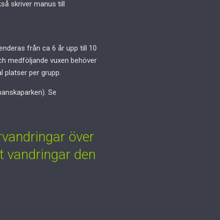
 skriver manus till
eras från ca 6 år upp till 10
n och medföljande vuxen behöver
l platser per grupp.
manskaparken). Se
vandringar över
t vandringar den