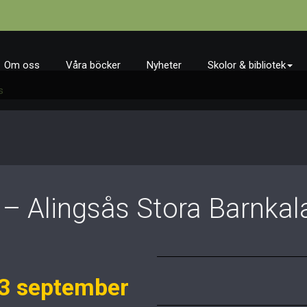
Om oss
Våra böcker
Nyheter
Skolor & bibliotek
s
– Alingsås Stora Barnkal
 3 september