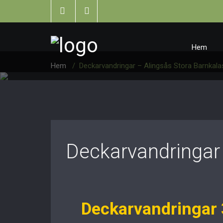
Hem
Hem
/
Deckarvandringar – Alingsås Stora Barnkala
Deckarvandringar 
Deckarvandringar