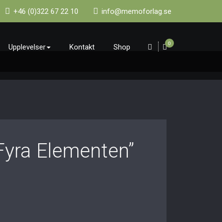
+46 (0)322 67 22 10
info@memoforlag.se
0
Upplevelser
Kontakt
Shop
Fyra Elementen”