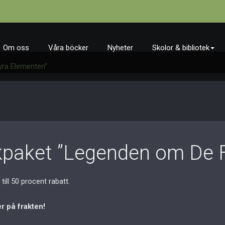
Om oss
Våra böcker
Nyheter
Skolor & bibliotek
yra Elementen”
okpaket ”Legenden om De 
till 50 procent rabatt.
r på frakten!