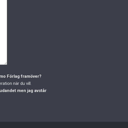
Memo Förlag framöver?
ation när du vill.
judandet men jag avstår