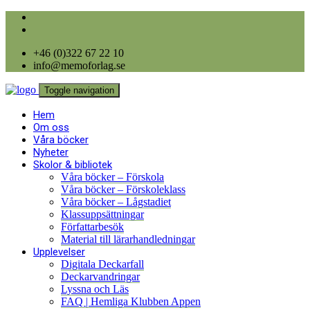
+46 (0)322 67 22 10
info@memoforlag.se
Toggle navigation
Hem
Om oss
Våra böcker
Nyheter
Skolor & bibliotek
Våra böcker – Förskola
Våra böcker – Förskoleklass
Våra böcker – Lågstadiet
Klassuppsättningar
Författarbesök
Material till lärarhandledningar
Upplevelser
Digitala Deckarfall
Deckarvandringar
Lyssna och Läs
FAQ | Hemliga Klubben Appen