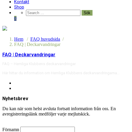
Kontakt
Shop
0
Hem
/
FAQ huvudsida
/
FAQ | Deckarvandringar
FAQ | Deckarvandringar
FAQ – Hemliga Klubbens deckarvandringar
Här hittar du information om Hemliga Klubbens deckarvandringarna…
Nyhetsbrev
Du kan när som helst avsluta fortsatt information från oss. En
avregistreringslänk medföljer varje mejlutskick.
Förnamn