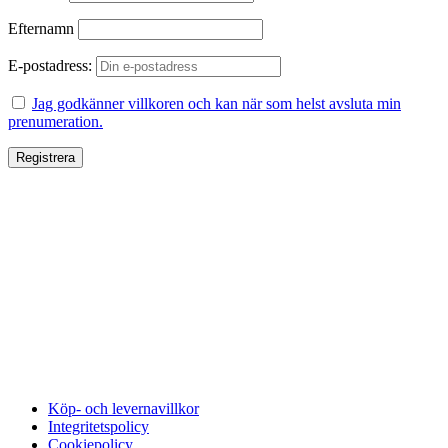
Efternamn
E-postadress:
Jag godkänner villkoren och kan när som helst avsluta min
prenumeration.
Köp- och levernavillkor
Integritetspolicy
Cookiepolicy